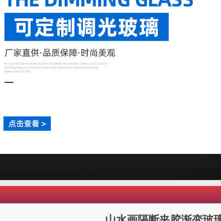
山水画隔断夹胶渐变玻