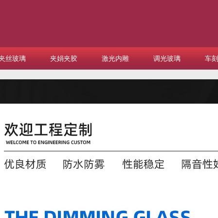
夹丝玻璃
夹娟夹胶
激光内雕
调光玻璃
车