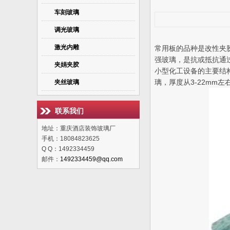
车刻玻璃
调光玻璃
激光内雕
常用板的品种是改性夹
强玻璃，是抗或抵抗通
夹娟夹胶
小型化工设备的主要结
璃，厚度从3-22mm左
夹丝玻璃
联系我们
地址：重庆酒店装饰玻璃厂
手机：18084823625
Q Q：1492334459
邮件：
1492334459@qq.com