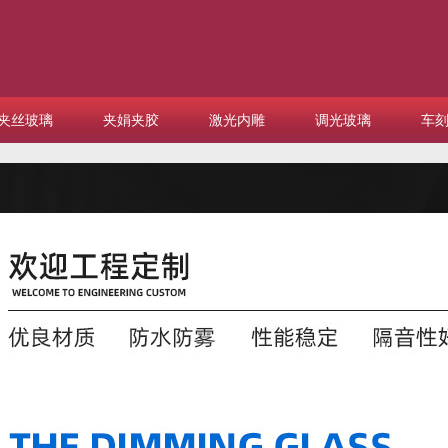
夹丝玻璃
夹娟夹胶
激光内雕
调光玻璃
车