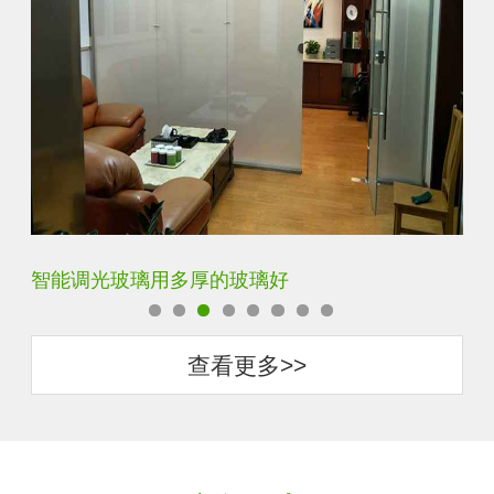
智能调光玻璃用多厚的玻璃好
智
查看更多>>