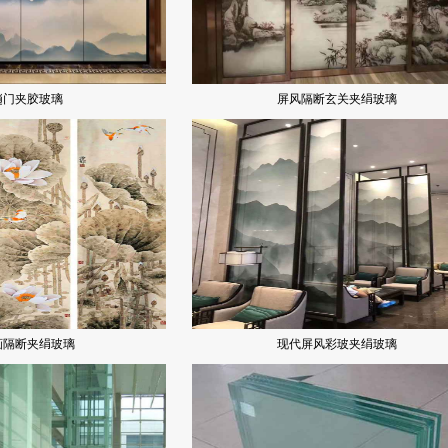
趟门夹胶玻璃
屏风隔断玄关夹绢玻璃
画隔断夹绢玻璃
现代屏风彩玻夹绢玻璃