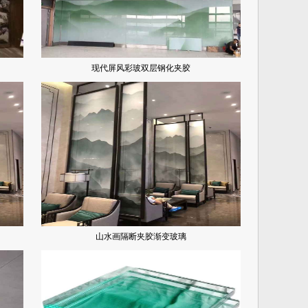
现代屏风彩玻双层钢化夹胶
山水画隔断夹胶渐变玻璃