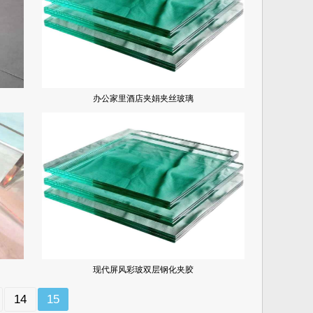
办公家里酒店夹娟夹丝玻璃
现代屏风彩玻双层钢化夹胶
14
15