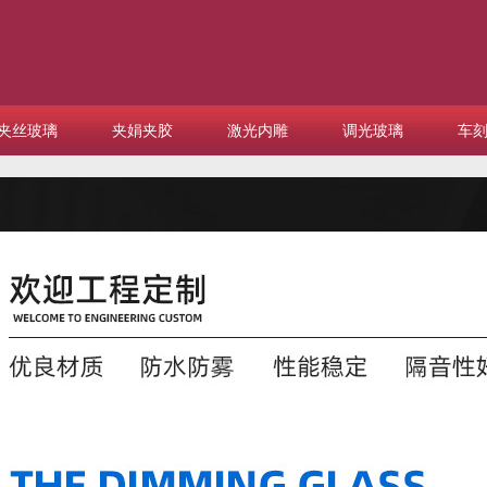
夹丝玻璃
夹娟夹胶
激光内雕
调光玻璃
车