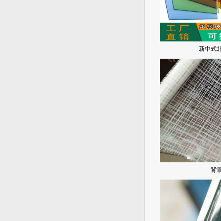
新中式
背