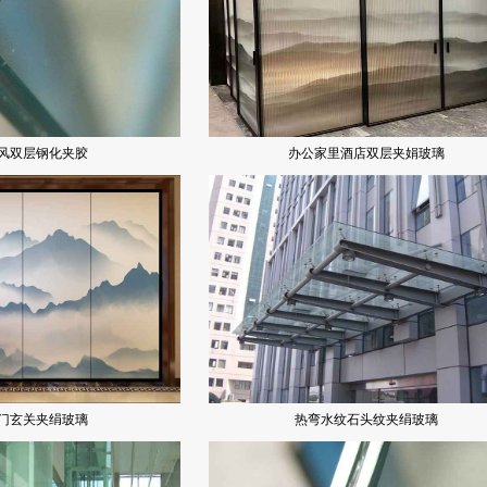
风双层钢化夹胶
办公家里酒店双层夹娟玻璃
门玄关夹绢玻璃
热弯水纹石头纹夹绢玻璃