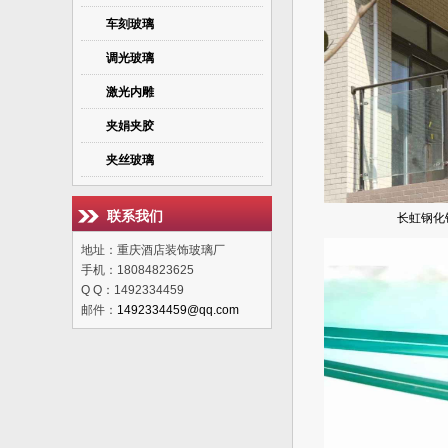
车刻玻璃
调光玻璃
激光内雕
夹娟夹胶
夹丝玻璃
联系我们
长虹钢化
地址：重庆酒店装饰玻璃厂
手机：18084823625
Q Q：1492334459
邮件：
1492334459@qq.com