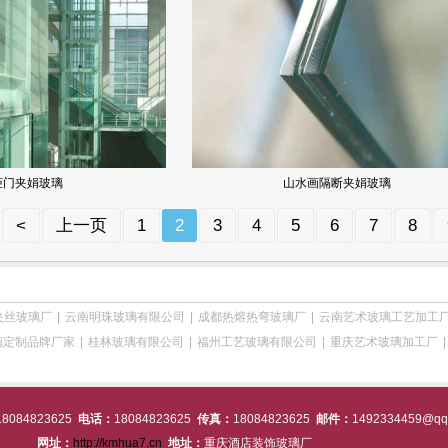
柜门夹娟玻璃
山水画隔断夹娟玻璃
<
上一页
1
2
3
4
5
6
7
8
夹丝玻璃厂
|
云南明珠玻璃有限公司
|
成都热熔热弯玻璃厂
|
云南艺术玻璃工艺加工
璃定制品牌厂家
|
桂林玻璃有限公司
|
福州工艺玻璃有限公司
|
重庆艺术玻璃加工厂
18084823625
电话：
18084823625
传真：
18084823625
邮件：
1492334459@q
网址：
http://kmhua7.cn
地址：
重庆酒店装饰玻璃厂