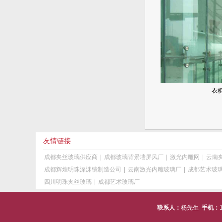
衣
友情链接
成都夹丝玻璃供应商
|
成都玻璃背景墙屏风厂
|
激光内雕网
|
云南
成都辉煌明珠深渊镜制造公司
|
云南激光内雕玻璃厂
|
成都艺术玻
四川明珠夹丝玻璃
|
成都艺术玻璃厂
联系人：
杨先生
手机：